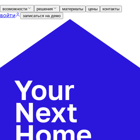
возможности
решения
материалы
цены
контакты
войти
записаться на демо